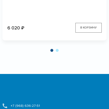
6 020
₽
В КОРЗИНУ
+7 (968) 636-27-51